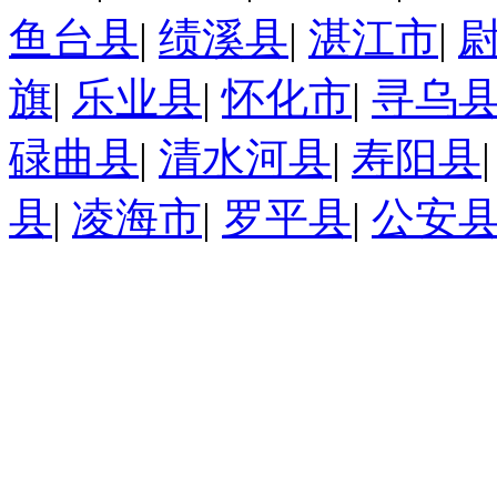
鱼台县
|
绩溪县
|
湛江市
|
旗
|
乐业县
|
怀化市
|
寻乌
碌曲县
|
清水河县
|
寿阳县
县
|
凌海市
|
罗平县
|
公安