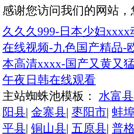
感谢您访问我们的网站，
久久久999-日本少妇xxx
在线视频-九色国产精品-
本高清xxxx-国产又黄又
午夜日韩在线观看
主站蜘蛛池模板：
水富县
阳县
|
金寨县
|
枣阳市
|
蚌
平县
|
铜山县
|
五原县
|
普